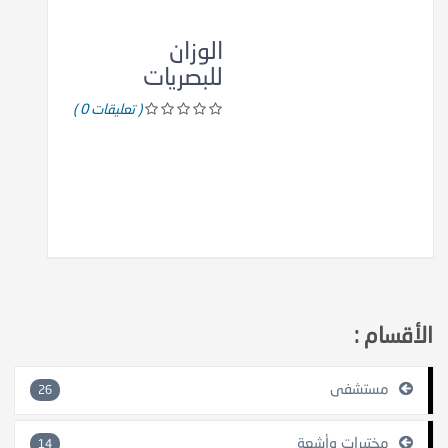
الوزان
للبصريات
( تعليقات 0 )
الأقسام :
مستشفى
26
مختبرات وأشعة
14